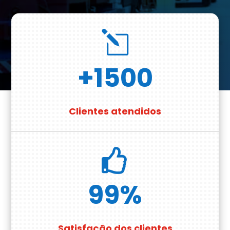
l
+1500
Clientes atendidos

99
%
Satisfação dos clientes