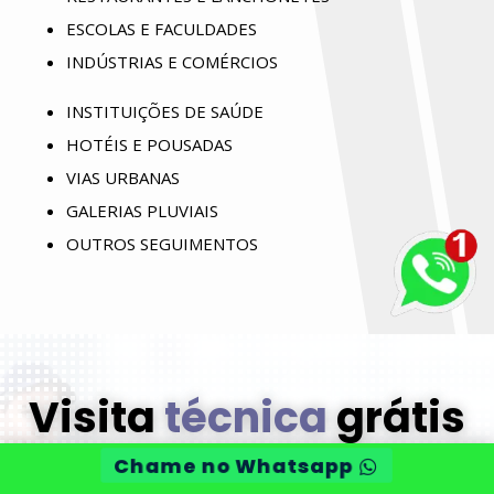
ESCOLAS E FACULDADES
INDÚSTRIAS E COMÉRCIOS
INSTITUIÇÕES DE SAÚDE
HOTÉIS E POUSADAS
VIAS URBANAS
GALERIAS PLUVIAIS
OUTROS SEGUIMENTOS
Visita
técnica
grátis
Chame no Whatsapp
O técnico irá fazer orçamento gratuito e