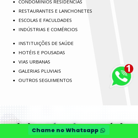
CONDOMÍNIOS RESIDENCIAS
RESTAURANTES E LANCHONETES
ESCOLAS E FACULDADES
INDÚSTRIAS E COMÉRCIOS
INSTITUIÇÕES DE SAÚDE
HOTÉIS E POUSADAS
VIAS URBANAS
GALERIAS PLUVIAIS
OUTROS SEGUIMENTOS
Visita
técnica
grátis
Chame no Whatsapp