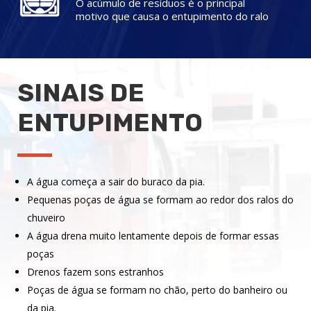
O acúmulo de resíduos é o principal
motivo que causa o entupimento do ralo
SINAIS DE
ENTUPIMENTO
A água começa a sair do buraco da pia.
Pequenas poças de água se formam ao redor dos ralos do
chuveiro
A água drena muito lentamente depois de formar essas
poças
Drenos fazem sons estranhos
Poças de água se formam no chão, perto do banheiro ou
da pia.