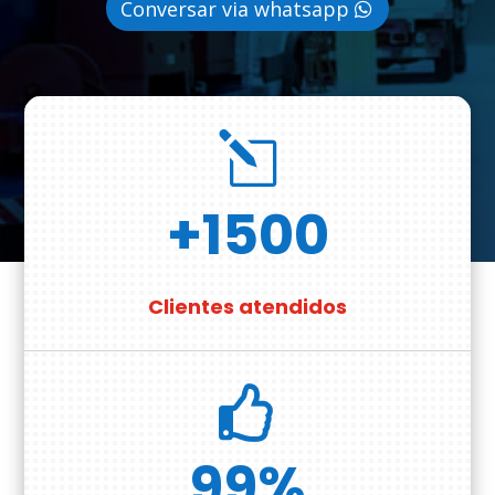
Conversar via whatsapp
l
+1500
Clientes atendidos

99
%