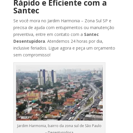
Rápido
e
Eficiente
com
a
Santec
Se
você
mora no Jardim Harmonia
– Zona Sul SP
e
precisa
de
ajuda
com
entupimentos
ou
manutenção
preventiva,
entre
em
contato
com
a
Santec
Desentupidora
.
Atendemos
24
horas
por
dia,
inclusive
feriados.
Ligue
agora
e
peça
um
orçamento
sem
compromisso!
Jardim Harmonia, bairro da zona sul de São Paulo
– Desentupidora