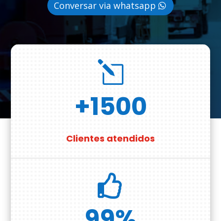
Conversar via whatsapp
l
+1500
Clientes atendidos

99
%