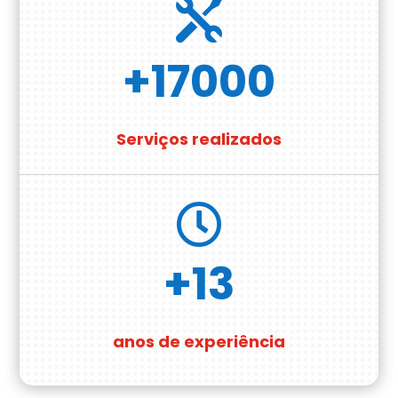

+17000
Serviços realizados

+13
anos de experiência