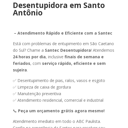
Desentupidora
em
Santo
Antônio
–
Atendimento
Rápido
e
Eficiente
com
a
Santec
Está
com
problemas
de
entupimento
em
São
Caetano
do
Sul?
Chame
a
Santec
Desentupidora
!
Atendemos
24
horas
por
dia
,
inclusive
finais
de
semana
e
feriados
,
com
serviço
rápido,
eficiente
e
sem
sujeira
.
✅
Desentupimento
de
pias,
ralos,
vasos
e
esgoto
✅
Limpeza
de
caixa
de
gordura
✅
Manutenção
preventiva
✅
Atendimento
residencial,
comercial
e
industrial
📞
Peça
um
orçamento
grátis
agora
mesmo!
Atendimento
imediato
em
todo
o
ABC
Paulista.
Confie
na
experiência
da
Santec
para
resolver
seu