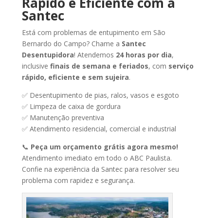
Rápido
e
Eficiente
com
a
Santec
Está
com
problemas
de
entupimento
em
São
Bernardo
do
Campo?
Chame
a
Santec
Desentupidora
!
Atendemos
24
horas
por
dia
,
inclusive
finais
de
semana
e
feriados
,
com
serviço
rápido,
eficiente
e
sem
sujeira
.
✅
Desentupimento
de
pias,
ralos,
vasos
e
esgoto
✅
Limpeza
de
caixa
de
gordura
✅
Manutenção
preventiva
✅
Atendimento
residencial,
comercial
e
industrial
📞
Peça
um
orçamento
grátis
agora
mesmo!
Atendimento
imediato
em
todo
o
ABC
Paulista.
Confie
na
experiência
da
Santec
para
resolver
seu
problema
com
rapidez
e
segurança.