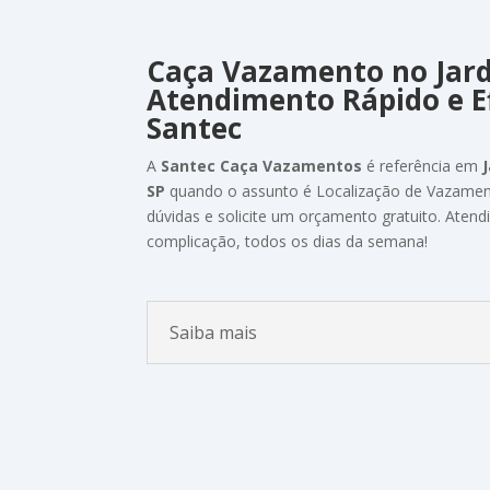
Caça Vazamento
no Jar
Atendimento
Rápido
e
E
Santec
A
Santec
Caça Vazamentos
é
referência em
SP
quando
o
assunto
é Localização de Vazame
dúvidas
e
solicite
um
orçamento
gratuito.
Atend
complicação,
todos
os
dias
da
semana!
Saiba mais