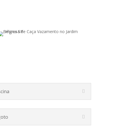
cina
goto