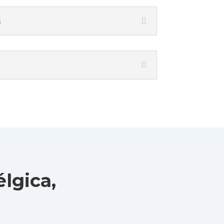
s
lgica,