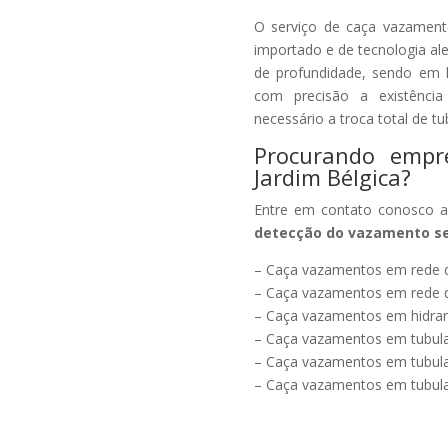
O serviço de caça vazament
importado e de tecnologia a
de profundidade, sendo em li
com precisão a existênci
necessário a troca total de t
Procurando emp
Jardim Bélgica?
Entre em contato conosco ag
detecção do vazamento sem
– Caça vazamentos em rede d
– Caça vazamentos em rede d
– Caça vazamentos em hidran
– Caça vazamentos em tubula
– Caça vazamentos em tubul
– Caça vazamentos em tubula