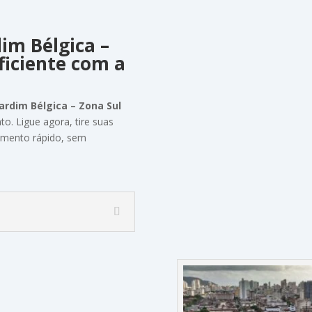
dim Bélgica
–
ficiente
com
a
Jardim Bélgica – Zona Sul
nto
.
Ligue
agora,
tire
suas
imento
rápido,
sem