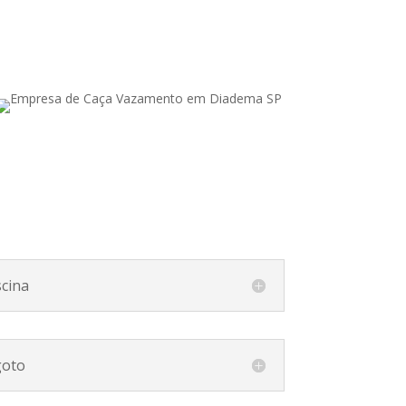
cina
goto