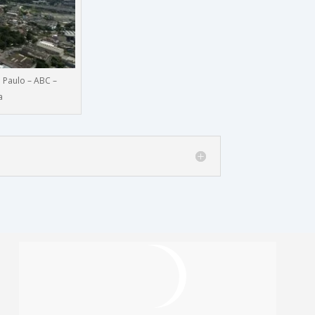
 Paulo – ABC –
a