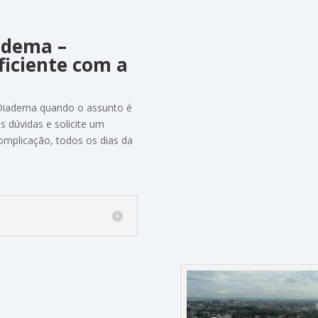
adema
–
ficiente
com
a
Diadema
quando
o
assunto
é
as
dúvidas
e
solicite
um
omplicação,
todos
os
dias
da