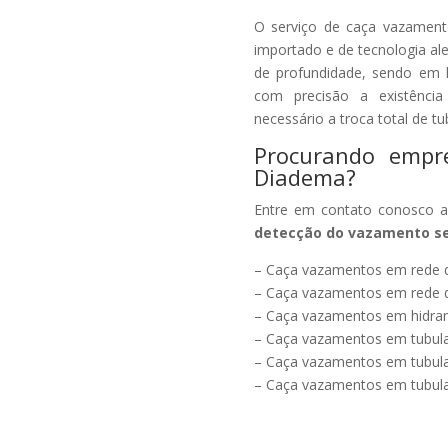
O serviço de caça vazament
importado e de tecnologia a
de profundidade, sendo em li
com precisão a existênci
necessário a troca total de t
Procurando emp
Diadema?
Entre em contato conosco ag
detecção do vazamento sem
– Caça vazamentos em rede d
– Caça vazamentos em rede d
– Caça vazamentos em hidran
– Caça vazamentos em tubula
– Caça vazamentos em tubul
– Caça vazamentos em tubula