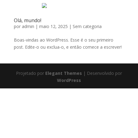
Olá, mundo!
por
admin
|
maio 12, 2025
|
Sem categoria
Boas-vindas ao WordPress. Esse é o seu primeiro
post. Edite-o ou exclua-o, e então comece a escrever!
Projetado por
Elegant Themes
| Desenvolvido por
WordPress