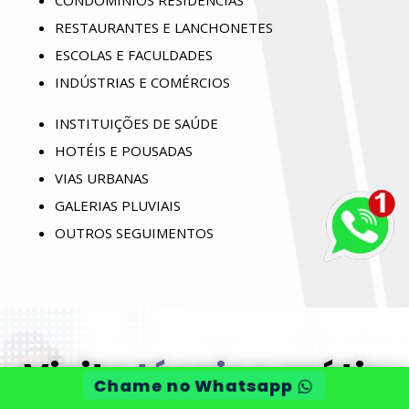
RESTAURANTES E LANCHONETES
ESCOLAS E FACULDADES
INDÚSTRIAS E COMÉRCIOS
INSTITUIÇÕES DE SAÚDE
HOTÉIS E POUSADAS
VIAS URBANAS
GALERIAS PLUVIAIS
OUTROS SEGUIMENTOS
Visita
técnica
grátis
Chame no Whatsapp